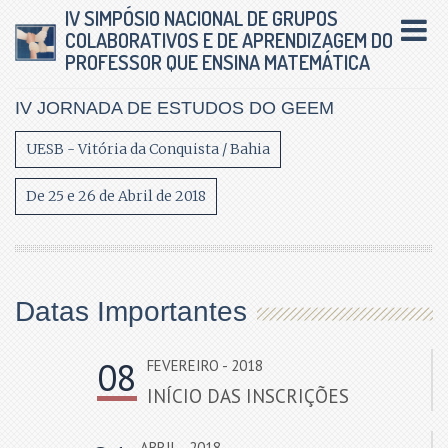
Pular
Pular
IV SIMPÓSIO NACIONAL DE GRUPOS
Tog
para
para
COLABORATIVOS E DE APRENDIZAGEM DO
PROFESSOR QUE ENSINA MATEMÁTICA
conteúdo
menu
nav
principal
principal
IV JORNADA DE ESTUDOS DO GEEM
UESB - Vitória da Conquista / Bahia
De 25 e 26 de Abril de 2018
Datas Importantes
08
FEVEREIRO - 2018
INÍCIO DAS INSCRIÇÕES
ABRIL - 2018